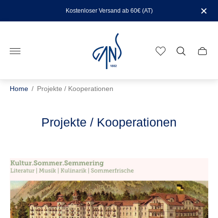
Kostenloser Versand ab 60€ (AT)
Store
logo"
Cart
drawe
Home
/
Projekte / Kooperationen
Projekte / Kooperationen