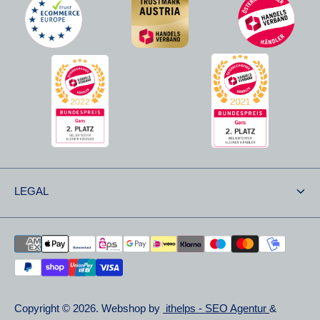
LEGAL
Shipping & Returns
Returns
Privacy Statements
Copyright © 2026. Webshop by
ithelps - SEO Agentur
&
Right of Withdrawal