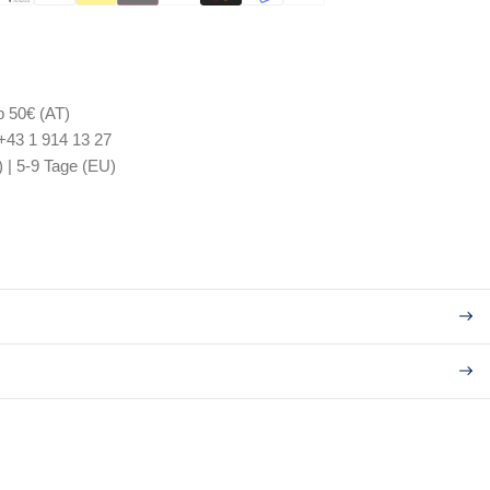
b 50€ (AT)
 +43 1 914 13 27
) | 5-9 Tage (EU)