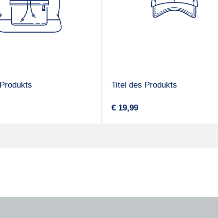
 Produkts
Titel des Produkts
A
r
Regulärer
€ 19,99
n
Preis
b
i
e
t
e
r
: