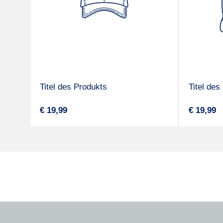
Titel des Produkts
Titel des
A
A
Regulärer
Reguläre
€ 19,99
€ 19,99
n
n
Preis
Preis
b
b
i
i
e
e
t
t
e
e
r
r
:
: