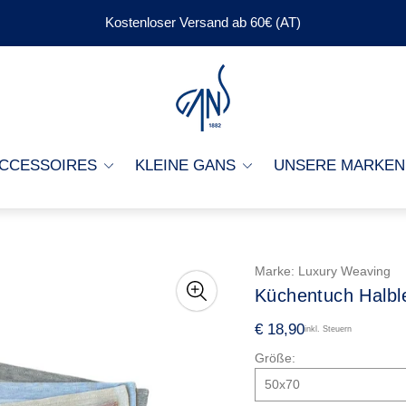
Kostenloser Versand ab 60€ (AT)
Laden-
Logo"
CCESSOIRES
KLEINE GANS
UNSERE MARKEN
Marke:
Luxury Weaving
Küchentuch Halble
R
€ 18,90
inkl. Steuern
e
Größe:
g
u