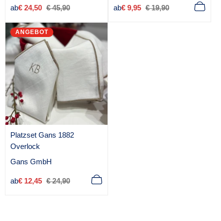
Verkaufspreis
Regulärer
Verkaufspreis
Regulärer
ab
€ 24,50
€ 45,90
ab
€ 9,95
€ 19,90
b
b
Preis
Preis
i
i
ANGEBOT
e
e
t
t
e
e
r
r
:
:
Platzset Gans 1882
Overlock
A
Gans GmbH
n
Verkaufspreis
Regulärer
ab
€ 12,45
€ 24,90
b
Preis
i
e
t