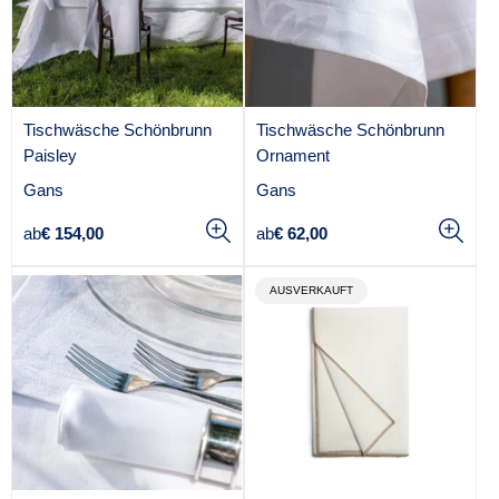
Tischwäsche Schönbrunn
Tischwäsche Schönbrunn
Paisley
Ornament
A
A
Gans
Gans
n
n
Regulärer
Regulärer
ab
€ 154,00
ab
€ 62,00
b
b
Preis
Preis
i
i
e
e
PRODUKTBEZEICHNUNG:
AUSVERKAUFT
t
t
e
e
r
r
:
: