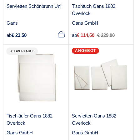
Servietten Schönbrunn Uni
Tischtuch Gans 1882
Overlock
A
A
Gans
Gans GmbH
n
n
Regulärer
Verkaufspreis
Regulärer
ab
€ 23,50
ab
€ 114,50
€ 229,00
b
b
Preis
Preis
i
i
ANGEBOT
e
PRODUKTBEZEICHNUNG:
e
AUSVERKAUFT
t
t
e
e
r
r
:
:
Tischläufer Gans 1882
Servietten Gans 1882
Overlock
Overlock
A
A
Gans GmbH
Gans GmbH
n
n