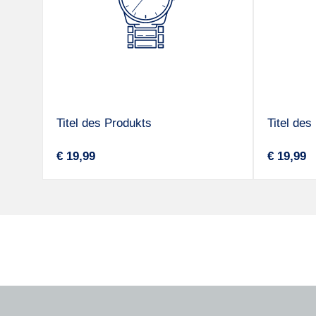
Titel des Produkts
Titel des
A
A
Regulärer
Reguläre
€ 19,99
€ 19,99
n
n
Preis
Preis
b
b
i
i
e
e
t
t
e
e
r
r
:
: