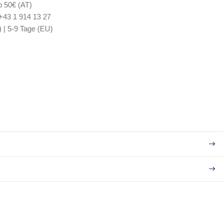
b 50€ (AT)
 +43 1 914 13 27
) | 5-9 Tage (EU)