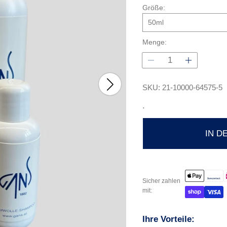
l
Größe:
ä
r
e
Menge:
r
P
r
e
SKU: 21-10000-64575-5
i
.
s
IN D
Sicher zahlen
mit:
Ihre Vorteile: