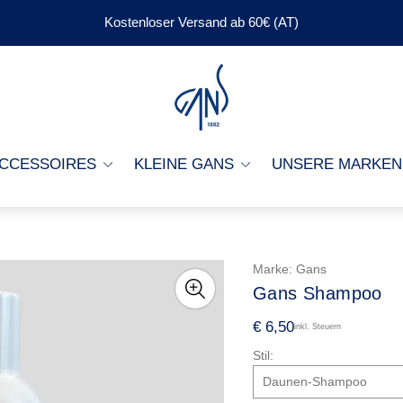
Kostenloser Versand ab 60€ (AT)
Laden-
Logo"
CCESSOIRES
KLEINE GANS
UNSERE MARKEN
Marke:
Gans
Gans Shampoo
R
€ 6,50
inkl. Steuern
e
Stil:
g
u