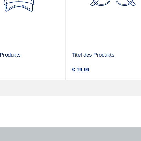
 Produkts
Titel des Produkts
A
r
Regulärer
€ 19,99
n
Preis
b
i
e
t
e
r
: