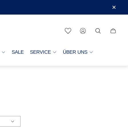
Schubla
des
Wagens
SALE
SERVICE
ÜBER UNS