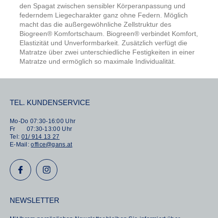
den Spagat zwischen sensibler Körperanpassung und
federndem Liegecharakter ganz ohne Federn. Möglich
macht das die außergewöhnliche Zellstruktur des
Biogreen® Komfortschaum. Biogreen® verbindet Komfort,
Elastizität und Unverformbarkeit. Zusätzlich verfügt die
Matratze über zwei unterschiedliche Festigkeiten in einer
Matratze und ermöglich so maximale Individualität.
TEL. KUNDENSERVICE
Mo-Do 07:30-16:00 Uhr
Fr 07:30-13:00 Uhr
Tel:
01/ 914 13 27
E-Mail:
office@gans.at
NEWSLETTER