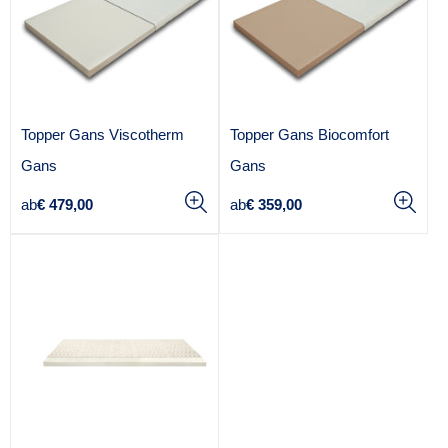
:
:
Topper Gans Viscotherm
Topper Gans Biocomfort
A
A
Gans
Gans
n
n
Regulärer
Regulärer
ab
€ 479,00
ab
€ 359,00
b
b
Preis
Preis
i
i
e
e
t
t
e
e
r
r
:
: