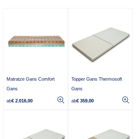
Matratze Gans Comfort
Topper Gans Thermosoft
A
A
Gans
Gans
n
n
Regulärer
Regulärer
ab
€ 2.016,00
ab
€ 359,00
b
b
Preis
Preis
i
i
e
e
t
t
e
e
r
r