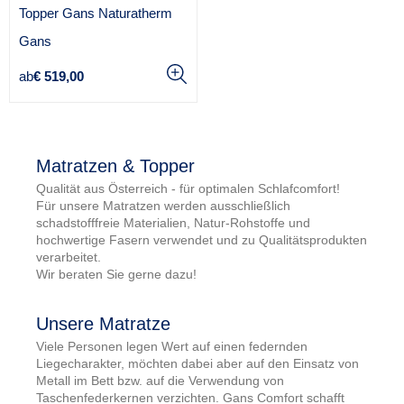
Topper Gans Naturatherm
A
Gans
n
Regulärer
ab
€ 519,00
b
Preis
i
e
t
Matratzen & Topper
e
r
Qualität aus Österreich - für optimalen Schlafcomfort!
:
Für unsere Matratzen werden ausschließlich
schadstofffreie Materialien, Natur-Rohstoffe und
hochwertige Fasern verwendet und zu Qualitätsprodukten
verarbeitet.
Wir beraten Sie gerne dazu!
Unsere Matratze
Viele Personen legen Wert auf einen federnden
Liegecharakter, möchten dabei aber auf den Einsatz von
Metall im Bett bzw. auf die Verwendung von
Taschenfederkernen verzichten. Gans Comfort schafft