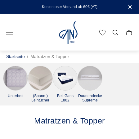
Kostenloser Versand ab 60€ (AT)
Laden-
Logo"
Schub
des
Wage
Startseite
/
Matratzen & Topper
Unterbett
(Spann-)
Bett Gans
Daunendecke
Leintücher
1882
Supreme
Matratzen & Topper