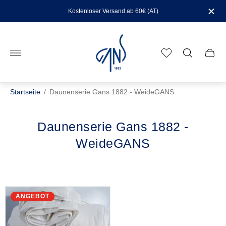
Kostenloser Versand ab 60€ (AT)
Laden-
Logo"
Schub
des
Wage
Startseite
/
Daunenserie Gans 1882 - WeideGANS
Daunenserie Gans 1882 -
WeideGANS
ANGEBOT