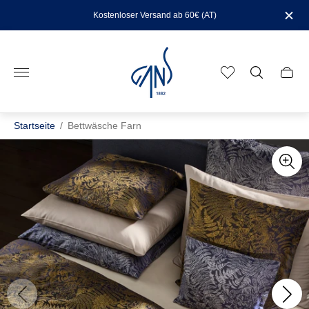
Kostenloser Versand ab 60€ (AT)
Laden-
Logo"
Schub
des
Wage
Startseite
/
Bettwäsche Farn