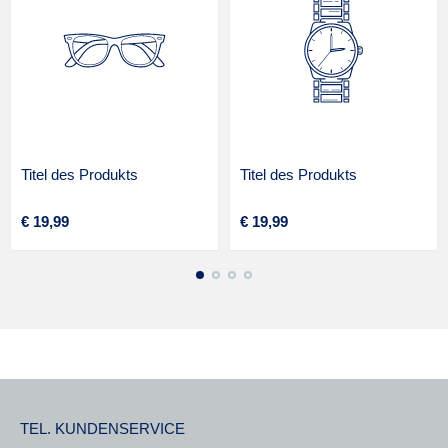
Titel des Produkts
Titel des Produkts
A
A
Regulärer
Regulärer
€ 19,99
€ 19,99
n
n
Preis
Preis
b
b
i
i
e
e
t
t
e
e
r
r
:
:
TEL. KUNDENSERVICE