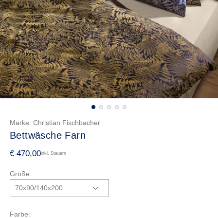
Marke:
Christian Fischbacher
Bettwäsche Farn
R
€ 470,00
inkl. Steuern
e
Größe:
g
u
l
ä
Farbe: