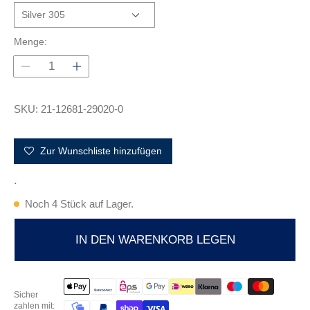
r
e
r
Menge:
P
r
e
i
SKU: 21-12681-29020-0
s
Zur Wunschliste hinzufügen
.
Noch 4 Stück auf Lager.
IN DEN WARENKORB LEGEN
Sicher
zahlen mit: