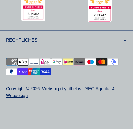
RECHTLICHES
Versand & Retouren
Retoursendung
Datenschutzerklärung
Copyright © 2026. Webshop by
ithelps - SEO Agentur
&
Widerrufsbelehrung
Webdesign
AGB
Impressum
Cookie Einstellungen